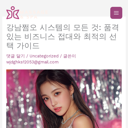
콘
텐
츠
로
강남쩜오 시스템의 모든 것: 품격
건
있는 비즈니스 접대와 최적의 선
너
뛰
택 가이드
기
댓글 달기
/
Uncategorized
/ 글쓴이
wjdghks12053@gmail.com