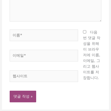
하
세
요...
이
다음
름
번 댓글 작
*
성을 위해
이 브라우
이
저에 이름,
메
이메일, 그
일
리고 웹사
*
이트를 저
웹
장합니다.
사
이
트