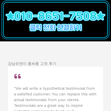
강남유앤미 룸싸롱
고객 후기
“We will write a hypothetical testimonial from
a satisfied customer. You can replace this with
actual testimonials from your clients.
Testimonials are a great way to inspire