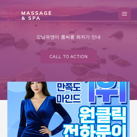
콘
텐
츠
로
건
강남유앤미 룸싸롱 최저가 안내
너
뛰
기
CALL TO ACTION