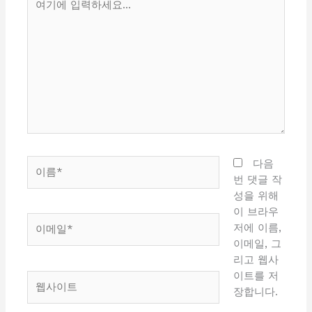
기
에
입
력
하
세
요...
이
다음
름
번 댓글 작
*
성을 위해
이 브라우
이
저에 이름,
메
이메일, 그
일
리고 웹사
*
이트를 저
웹
장합니다.
사
이