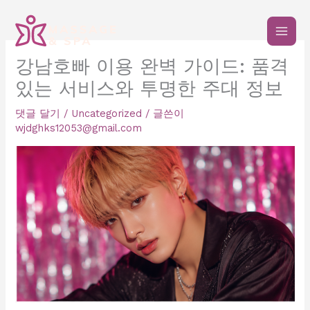
콘
텐
츠
로
강남호빠 이용 완벽 가이드: 품격
건
있는 서비스와 투명한 주대 정보
너
뛰
댓글 달기
/
Uncategorized
/ 글쓴이
기
wjdghks12053@gmail.com