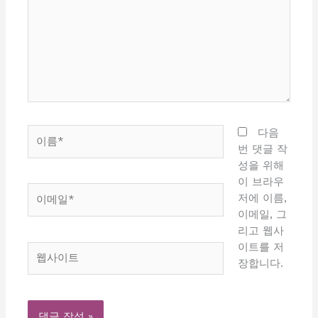
입
력
하
세
요...
이
다음
름
번 댓글 작
*
성을 위해
이 브라우
이
저에 이름,
메
이메일, 그
일
리고 웹사
*
이트를 저
웹
장합니다.
사
이
트