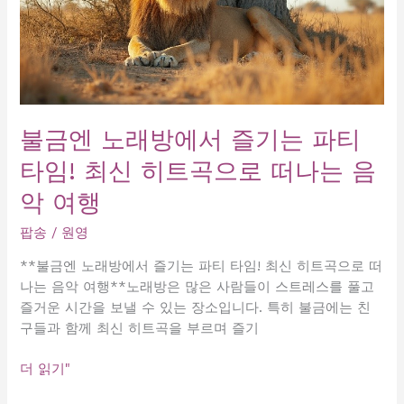
불금엔 노래방에서 즐기는 파티
타임! 최신 히트곡으로 떠나는 음
악 여행
팝송
/
원영
**불금엔 노래방에서 즐기는 파티 타임! 최신 히트곡으로 떠
나는 음악 여행**노래방은 많은 사람들이 스트레스를 풀고
즐거운 시간을 보낼 수 있는 장소입니다. 특히 불금에는 친
구들과 함께 최신 히트곡을 부르며 즐기
불
더 읽기"
금