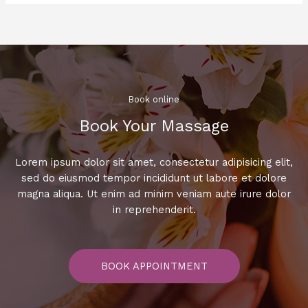
엔
노
래
방
에
서
즐
Book online​
기
Book Your Massage​
는
파
티
Lorem ipsum dolor sit amet, consectetur adipisicing elit,
타
sed do eiusmod tempor incididunt ut labore et dolore
임!
magna aliqua. Ut enim ad minim veniam aute irure dolor
최
in reprehenderit.
신
히
트
BOOK APPOINTMENT
곡
으
로