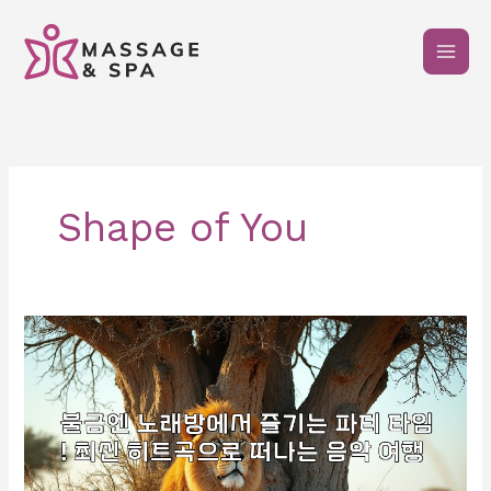
콘
텐
츠
로
건
너
뛰
기
Shape of You