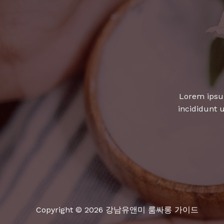
파
티
타
임!
최
신
히
Lorem ipsum
트
incididunt 
곡
으
로
떠
나
는
음
악
Copyright © 2026 강남유앤미 룸싸롱 가이드
여