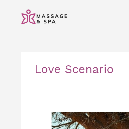
콘
텐
츠
로
건
너
뛰
기
Love Scenario