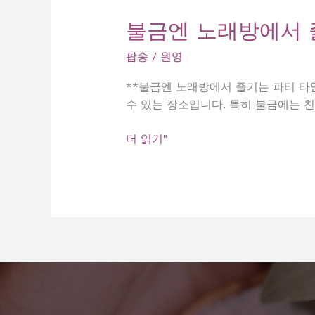
불금엔 노래방에서 
팝송
/
원영
**불금엔 노래방에서 즐기는 파티 타
수 있는 장소입니다. 특히 불금에는 
불
더 읽기"
금
엔
노
래
방
에
서
즐
기
는