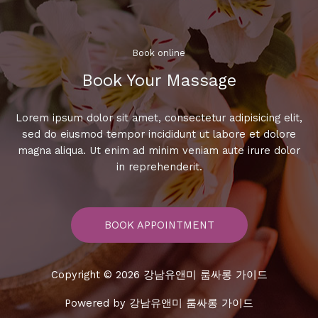
최
신
히
트
Book online​
곡
Book Your Massage​
모
음!
Lorem ipsum dolor sit amet, consectetur adipisicing elit,
sed do eiusmod tempor incididunt ut labore et dolore
magna aliqua. Ut enim ad minim veniam aute irure dolor
in reprehenderit.
BOOK APPOINTMENT
Copyright © 2026 강남유앤미 룸싸롱 가이드
Powered by 강남유앤미 룸싸롱 가이드