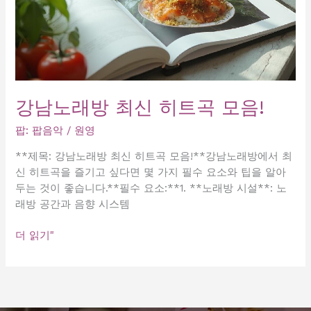
강남노래방 최신 히트곡 모음!
팝: 팝음악
/
원영
**제목: 강남노래방 최신 히트곡 모음!**강남노래방에서 최
신 히트곡을 즐기고 싶다면 몇 가지 필수 요소와 팁을 알아
두는 것이 좋습니다.**필수 요소:**1. **노래방 시설**: 노
래방 공간과 음향 시스템
강
더 읽기"
남
노
래
방