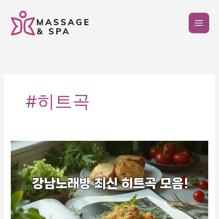
콘
텐
츠
로
건
너
뛰
기
#히트곡