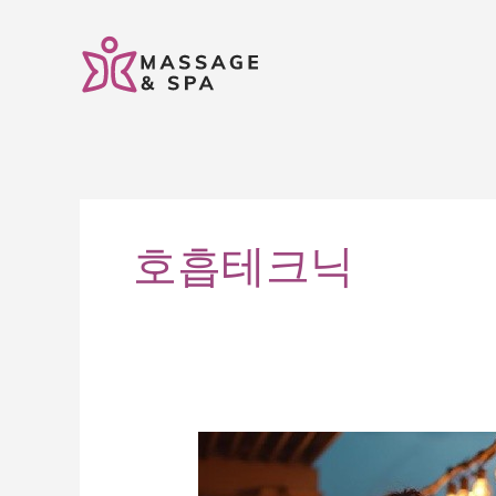
콘
텐
츠
로
건
너
뛰
기
호흡테크닉