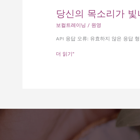
당신의 목소리가 빛
보컬트레이닝
/
원영
API 응답 오류: 유효하지 않은 응답 
당
더 읽기"
신
의
목
소
리
가
빛
나
는
곳,
노