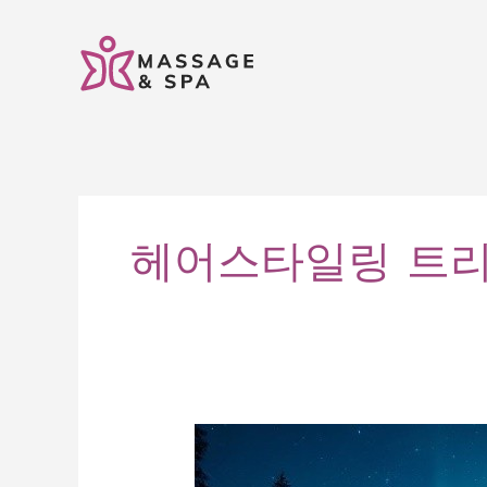
콘
텐
츠
로
건
너
뛰
기
헤어스타일링 트리