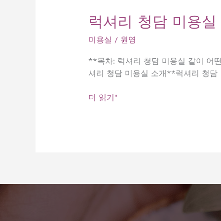
럭셔리 청담 미용실
미용실
/
원영
**목차: 럭셔리 청담 미용실 같이 어떤가
셔리 청담 미용실 소개**럭셔리 청담
럭
더 읽기"
셔
리
청
담
미
용
실
같
이
어