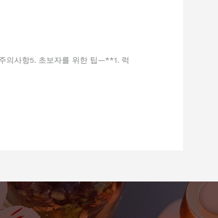
주의사항5. 초보자를 위한 팁—**1. 럭