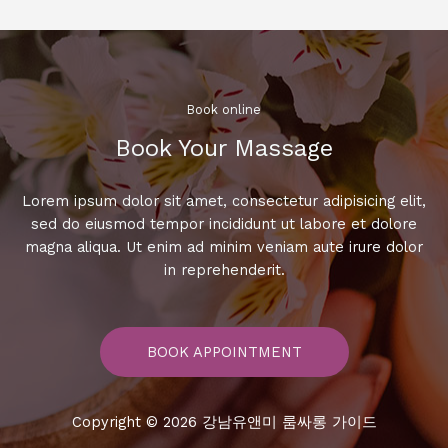
문
미
용
사
가
Book online​
알
Book Your Massage​
려
주
는
Lorem ipsum dolor sit amet, consectetur adipisicing elit,
특
sed do eiusmod tempor incididunt ut labore et dolore
급
magna aliqua. Ut enim ad minim veniam aute irure dolor
뷰
in reprehenderit.
티
팁!
BOOK APPOINTMENT
Copyright © 2026 강남유앤미 룸싸롱 가이드