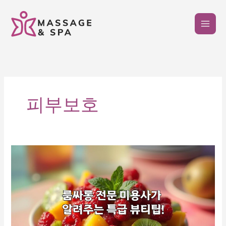
콘
텐
츠
로
건
너
뛰
기
피부보호