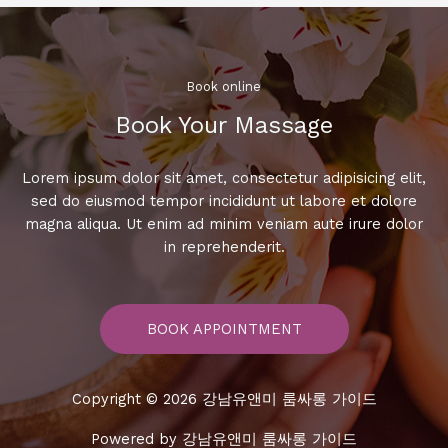
미
용
실
같
Book online​
이
Book Your Massage​
어
떤
가
Lorem ipsum dolor sit amet, consectetur adipisicing elit,
요?
sed do eiusmod tempor incididunt ut labore et dolore
magna aliqua. Ut enim ad minim veniam aute irure dolor
in reprehenderit.
BOOK APPOINTMENT
Copyright © 2026 강남유앤미 룸싸롱 가이드
Powered by 강남유앤미 룸싸롱 가이드