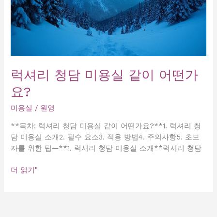
럭셔리 청담 미용실 같이 어떤가
요?
미용실
/
원영
**목차: 럭셔리 청담 미용실 같이 어떤가요?**1. 럭셔리 청
담 미용실 소개2. 필수 요소3. 적용 방법4. 주의사항5. 초보
자를 위한 팁—**1. 럭셔리 청담 미용실 소개**럭셔리 청담
럭
더 읽기"
셔
리
청
담