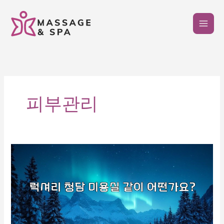
콘
텐
츠
로
건
너
뛰
기
피부관리