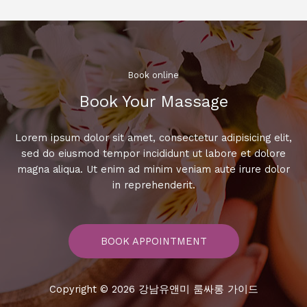
즐
기
는
최
고
Book online​
의
Book Your Massage​
노
래
방
Lorem ipsum dolor sit amet, consectetur adipisicing elit,
추
sed do eiusmod tempor incididunt ut labore et dolore
천
magna aliqua. Ut enim ad minim veniam aute irure dolor
리
in reprehenderit.
스
트!
BOOK APPOINTMENT
Copyright © 2026 강남유앤미 룸싸롱 가이드