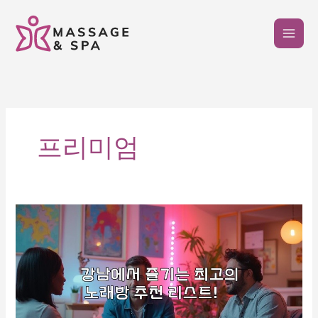
콘
텐
츠
로
건
너
뛰
기
프리미엄