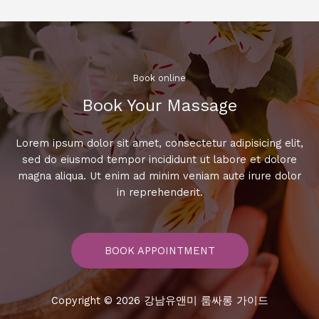
싸
롱
매
력
대
Book online​
방
Book Your Massage​
출,
당
신
Lorem ipsum dolor sit amet, consectetur adipisicing elit,
을
sed do eiusmod tempor incididunt ut labore et dolore
초
magna aliqua. Ut enim ad minim veniam aute irure dolor
대
in reprehenderit.
합
니
다!
BOOK APPOINTMENT
Copyright © 2026 강남유앤미 룸싸롱 가이드