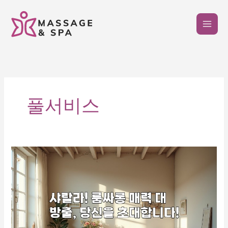
콘
텐
츠
로
건
너
뛰
기
풀서비스