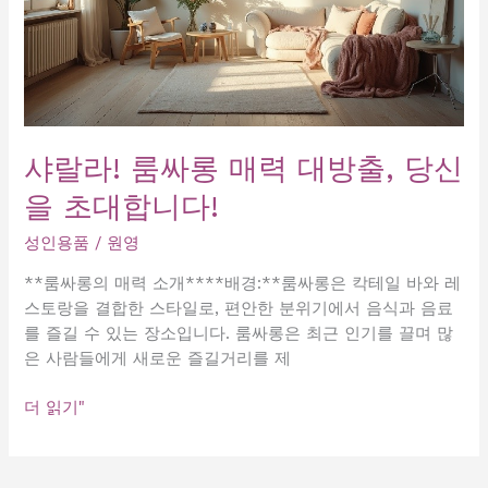
샤랄라! 룸싸롱 매력 대방출, 당신
을 초대합니다!
성인용품
/
원영
**룸싸롱의 매력 소개****배경:**룸싸롱은 칵테일 바와 레
스토랑을 결합한 스타일로, 편안한 분위기에서 음식과 음료
를 즐길 수 있는 장소입니다. 룸싸롱은 최근 인기를 끌며 많
은 사람들에게 새로운 즐길거리를 제
샤
더 읽기"
랄
라!
룸