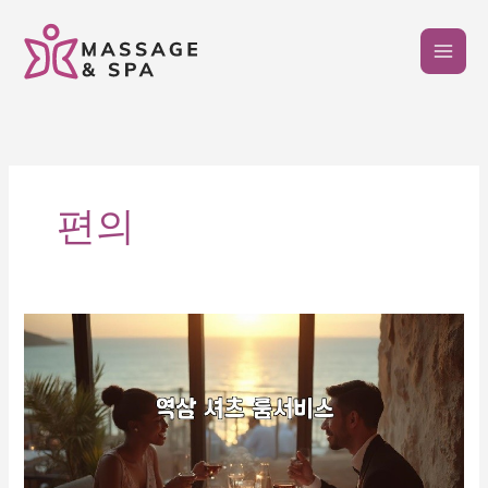
콘
텐
츠
로
건
너
뛰
기
편의