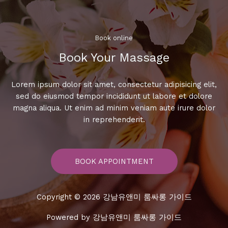
서
비
스
Book online​
Book Your Massage​
Lorem ipsum dolor sit amet, consectetur adipisicing elit,
sed do eiusmod tempor incididunt ut labore et dolore
magna aliqua. Ut enim ad minim veniam aute irure dolor
in reprehenderit.
BOOK APPOINTMENT
Copyright © 2026 강남유앤미 룸싸롱 가이드
Powered by 강남유앤미 룸싸롱 가이드