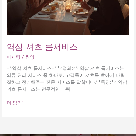
역삼 셔츠 룸서비스
마케팅
/
원영
**역삼 셔츠 룸서비스****정의:** 역삼 셔츠 룸서비스는
의류 관리 서비스 중 하나로, 고객들이 셔츠를 빨아서 다림
질하고 정리해주는 전문 서비스를 말합니다.**특징:** 역삼
셔츠 룸서비스는 전문적인 다림
역
더 읽기"
삼
셔
츠
룸