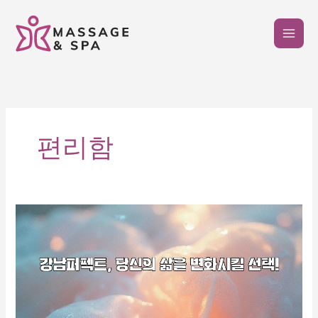
콘
텐
츠
로
건
너
뛰
기
편리함