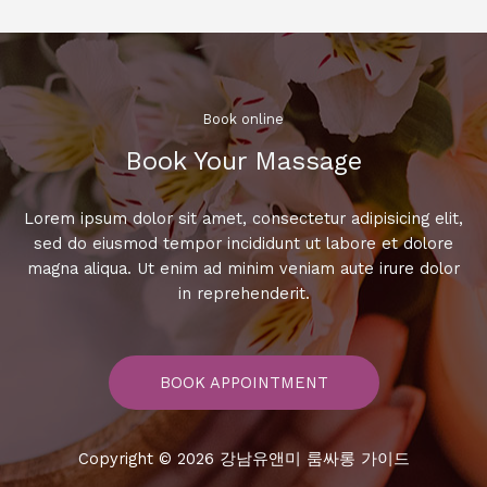
트,
당
신
의
삶
Book online​
을
Book Your Massage​
변
화
시
Lorem ipsum dolor sit amet, consectetur adipisicing elit,
킬
sed do eiusmod tempor incididunt ut labore et dolore
선
magna aliqua. Ut enim ad minim veniam aute irure dolor
택!
in reprehenderit.
BOOK APPOINTMENT
Copyright © 2026 강남유앤미 룸싸롱 가이드