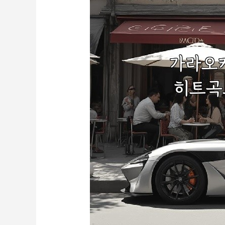
는
특
별
한
순
간
을
위
한
곡
추
천!