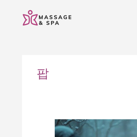
콘
텐
츠
로
건
너
뛰
기
팝