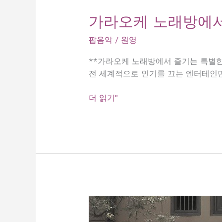
가라오케 노래방에서
팝음악
/
원영
**가라오케 노래방에서 즐기는 특별한 
전 세계적으로 인기를 끄는 엔터테인
가
더 읽기"
라
오
케
노
래
방
에
서
즐
기