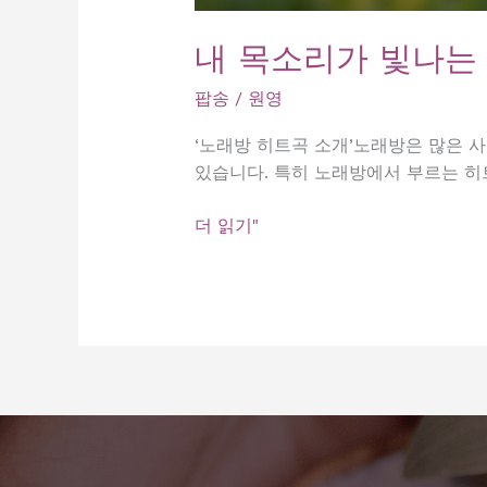
내 목소리가 빛나는 
팝송
/
원영
‘노래방 히트곡 소개’노래방은 많은 사
있습니다. 특히 노래방에서 부르는 히
내
더 읽기"
목
소
리
가
빛
나
는
곳,
신