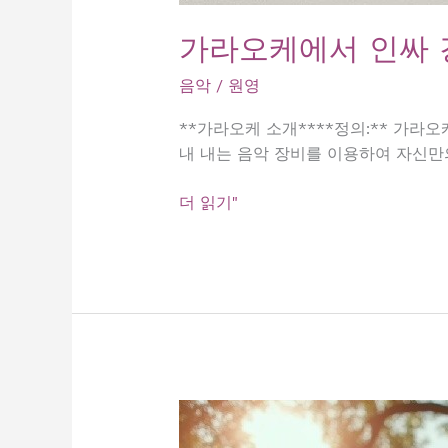
가라오케에서 인싸 
음악
/
원영
**가라오케 소개****정의:** 가라오
내 내는 음악 장비를 이용하여 자신만
가
더 읽기"
라
오
케
에
서
인
싸
강
림!