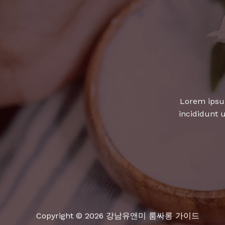
나
는
노
래
방
히
트
곡
Lorem ipsum
모
incididunt 
음!
Copyright © 2026 강남유앤미 룸싸롱 가이드