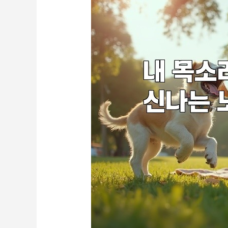
최
신
히
트
곡
으
로
신
나
게
불
러
보
자!