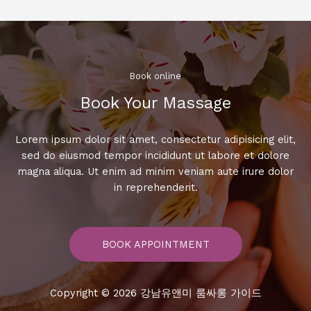
을
만
족
하
는
Book online​
최
Book Your Massage​
고
의
룸
Lorem ipsum dolor sit amet, consectetur adipisicing elit,
싸
sed do eiusmod tempor incididunt ut labore et dolore
롱
magna aliqua. Ut enim ad minim veniam aute irure dolor
키
in reprehenderit.
워
드
모
BOOK APPOINTMENT
음!
Copyright © 2026 강남유앤미 룸싸롱 가이드