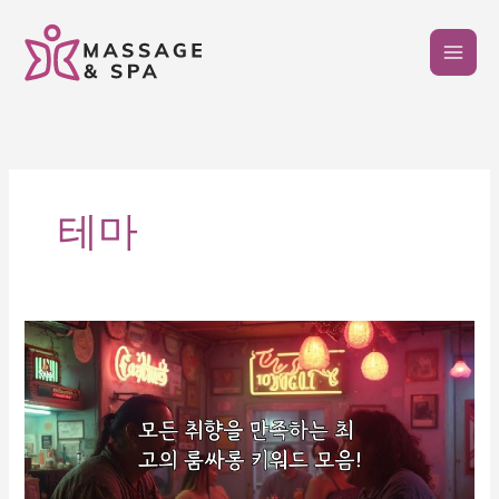
콘
텐
츠
로
건
너
뛰
기
테마