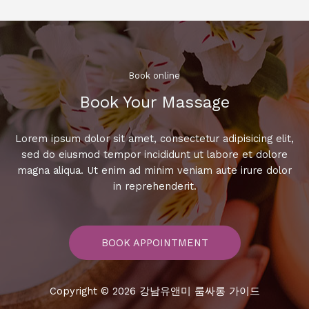
서
놀
라
운
경
Book online​
험!
Book Your Massage​
최
상
의
Lorem ipsum dolor sit amet, consectetur adipisicing elit,
즐
sed do eiusmod tempor incididunt ut labore et dolore
거
magna aliqua. Ut enim ad minim veniam aute irure dolor
움
in reprehenderit.
을
느
끼
BOOK APPOINTMENT
세
요.
Copyright © 2026 강남유앤미 룸싸롱 가이드