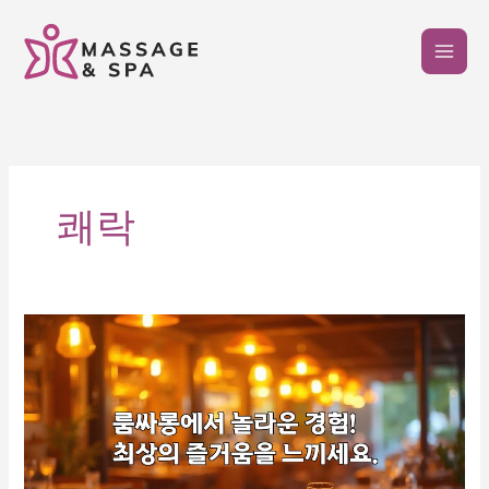
콘
텐
츠
로
건
너
뛰
기
쾌락