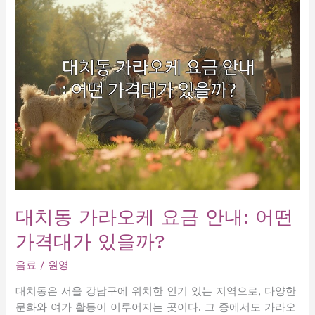
롱
요
금
안
내:
최
저
가
부
터
프
리
미
대치동 가라오케 요금 안내: 어떤
엄
가격대가 있을까?
옵
션
음료
/
원영
까
지!
대치동은 서울 강남구에 위치한 인기 있는 지역으로, 다양한
문화와 여가 활동이 이루어지는 곳이다. 그 중에서도 가라오