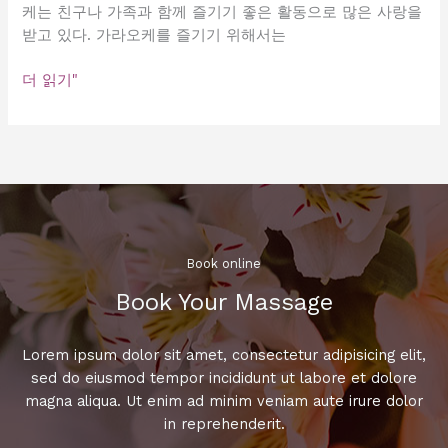
케는 친구나 가족과 함께 즐기기 좋은 활동으로 많은 사랑을
받고 있다. 가라오케를 즐기기 위해서는
대
더 읽기"
치
동
가
라
오
케
요
금
Book online​
안
Book Your Massage​
내:
어
떤
Lorem ipsum dolor sit amet, consectetur adipisicing elit,
가
sed do eiusmod tempor incididunt ut labore et dolore
격
magna aliqua. Ut enim ad minim veniam aute irure dolor
대
in reprehenderit.
가