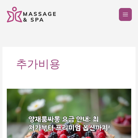
콘
텐
츠
로
건
너
뛰
기
추가비용