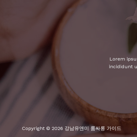
알
아
야
할
비
밀
공
Lorem ipsum
개!
incididunt 
Copyright © 2026 강남유앤미 룸싸롱 가이드