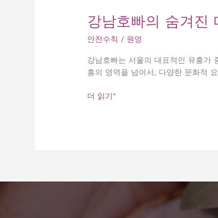
강남호빠의 숨겨진 매
안전수칙
/
원영
강남호빠는 서울의 대표적인 유흥가 중
흥의 영역을 넘어서, 다양한 문화적 
강
더 읽기"
남
호
빠
의
숨
겨
진
매
력,
꼭