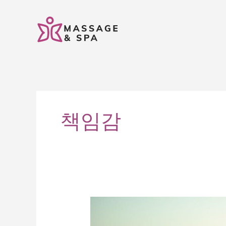
콘
텐
츠
로
건
너
뛰
기
책임감