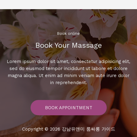
의
노
래
방,
숨
Book online​
겨
Book Your Massage​
진
명
소
Lorem ipsum dolor sit amet, consectetur adipisicing elit,
를
sed do eiusmod tempor incididunt ut labore et dolore
소
magna aliqua. Ut enim ad minim veniam aute irure dolor
개
in reprehenderit.
합
니
다!
BOOK APPOINTMENT
Copyright © 2026 강남유앤미 룸싸롱 가이드