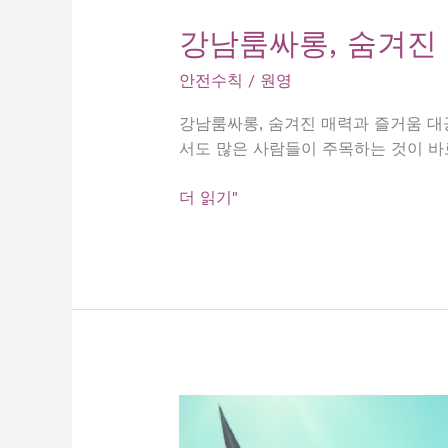
강남룸싸롱, 숨겨진
안전수칙
/
원영
강남룸싸롱, 숨겨진 매력과 즐거움 대
서도 많은 사람들이 주목하는 것이 바
강
더 읽기"
남
룸
싸
롱,
숨
겨
진
매
력
과