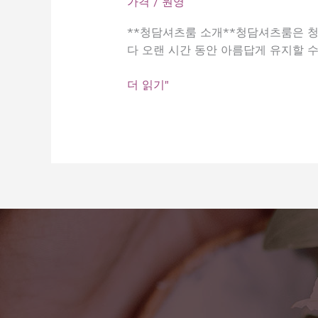
가격
/
원영
**청담셔츠룸 소개**청담셔츠룸은 청
다 오랜 시간 동안 아름답게 유지할 
청
더 읽기"
담
셔
츠
룸
요
금
조
회