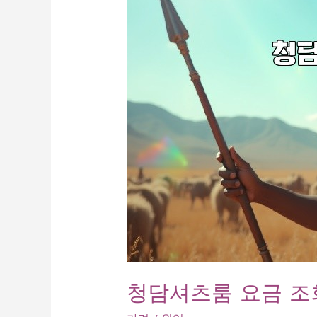
즐
거
움
대
공
개!
청담셔츠룸 요금 조