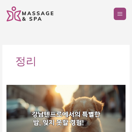
콘
텐
츠
로
건
너
뛰
기
정리