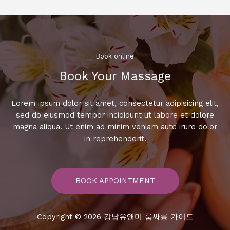
로
에
서
의
특
Book online​
별
Book Your Massage​
한
밤,
잊
Lorem ipsum dolor sit amet, consectetur adipisicing elit,
지
sed do eiusmod tempor incididunt ut labore et dolore
못
magna aliqua. Ut enim ad minim veniam aute irure dolor
할
in reprehenderit.
경
험!
BOOK APPOINTMENT
Copyright © 2026 강남유앤미 룸싸롱 가이드