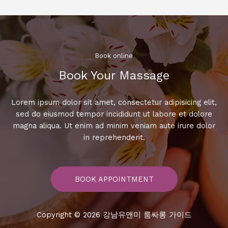
롱
가
격,
저
렴
Book online​
하
Book Your Massage​
고
알
찬
Lorem ipsum dolor sit amet, consectetur adipisicing elit,
정
sed do eiusmod tempor incididunt ut labore et dolore
보
magna aliqua. Ut enim ad minim veniam aute irure dolor
공
in reprehenderit.
개!
BOOK APPOINTMENT
Copyright © 2026 강남유앤미 룸싸롱 가이드