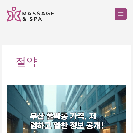
콘
텐
츠
로
건
너
뛰
기
절약