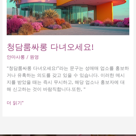
청담룸싸롱 다녀오세요!
안마사롱
/
원영
“청담룸싸롱 다녀오세요!”라는 문구는 성매매 업소를 홍보하
거나 유혹하는 의도를 갖고 있을 수 있습니다. 이러한 메시
지를 받았을 때는 즉시 무시하고, 해당 업소나 홍보자에 대
해 신고하는 것이 바람직합니다.또한, “
청
더 읽기"
담
룸
싸
롱