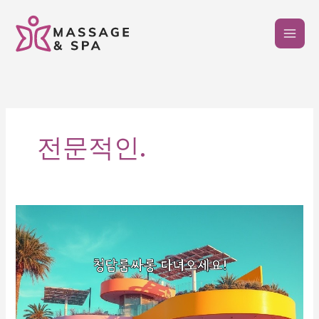
콘
텐
츠
로
건
너
뛰
기
전문적인.