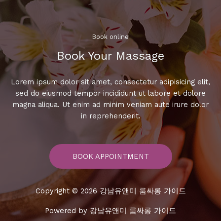
다
녀
오
세
Book online​
요!
Book Your Massage​
Lorem ipsum dolor sit amet, consectetur adipisicing elit,
sed do eiusmod tempor incididunt ut labore et dolore
magna aliqua. Ut enim ad minim veniam aute irure dolor
in reprehenderit.
BOOK APPOINTMENT
Copyright © 2026 강남유앤미 룸싸롱 가이드
Powered by 강남유앤미 룸싸롱 가이드