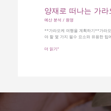
양재로 떠나는 가라
예산 분석
/
원영
**가라오케 여행을 계획하기**가라오
야 할 몇 가지 필수 요소와 유용한 팁
양
더 읽기"
재
로
떠
나
는
가
라
오
케
여