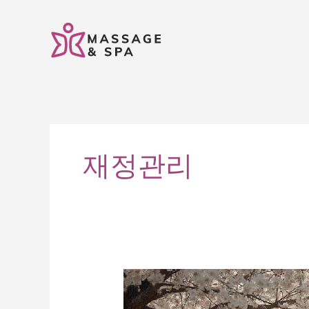
콘
텐
츠
로
건
너
뛰
기
재정관리