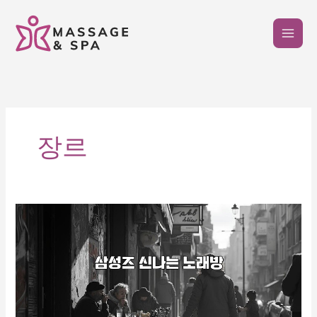
콘
텐
츠
로
건
너
뛰
기
장르