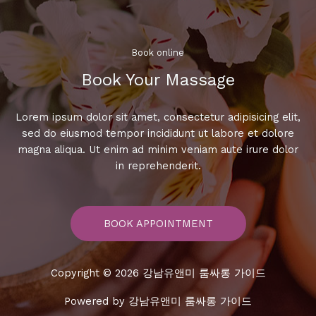
는
노
래
방
Book online​
Book Your Massage​
Lorem ipsum dolor sit amet, consectetur adipisicing elit,
sed do eiusmod tempor incididunt ut labore et dolore
magna aliqua. Ut enim ad minim veniam aute irure dolor
in reprehenderit.
BOOK APPOINTMENT
Copyright © 2026 강남유앤미 룸싸롱 가이드
Powered by 강남유앤미 룸싸롱 가이드