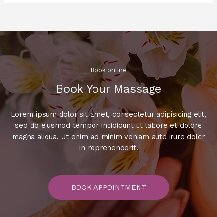
적
인
가
사
와
강
렬
Book online​
한
Book Your Massage​
멜
로
디,
Lorem ipsum dolor sit amet, consectetur adipisicing elit,
마
sed do eiusmod tempor incididunt ut labore et dolore
음
magna aliqua. Ut enim ad minim veniam aute irure dolor
을
in reprehenderit.
울
리
는
BOOK APPOINTMENT
노
래
방