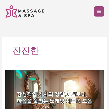
콘
텐
츠
로
건
너
뛰
기
잔잔한