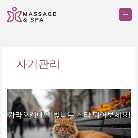
콘
텐
츠
로
건
너
뛰
기
자기관리