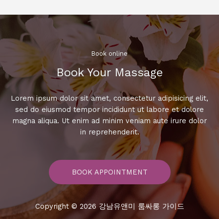
에
서
빛
나
는
Book online​
스
Book Your Massage​
타
되
어
Lorem ipsum dolor sit amet, consectetur adipisicing elit,
보
sed do eiusmod tempor incididunt ut labore et dolore
세
magna aliqua. Ut enim ad minim veniam aute irure dolor
요!
in reprehenderit.
BOOK APPOINTMENT
Copyright © 2026 강남유앤미 룸싸롱 가이드