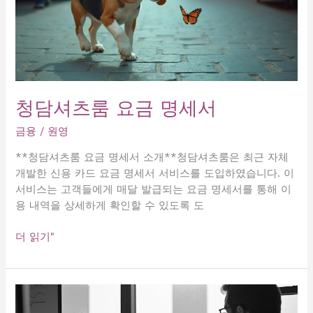
청담셔츠룸 요금 명세서
금융
/
원영
**청담셔츠룸 요금 명세서 소개**청담셔츠룸은 최근 자체
개발한 신용 카드 요금 명세서 서비스를 도입하였습니다. 이
서비스는 고객들에게 매달 발급되는 요금 명세서를 통해 이
용 내역을 상세하게 확인할 수 있도록 도
청
더 읽기"
담
셔
츠
룸