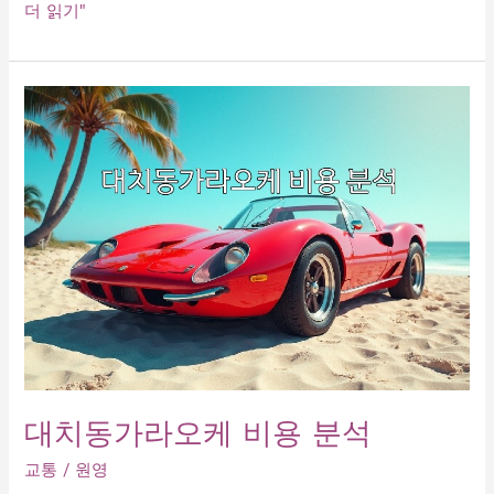
강
더 읽기"
남
역
노
래
방
가
격
비
교
대치동가라오케 비용 분석
교통
/
원영