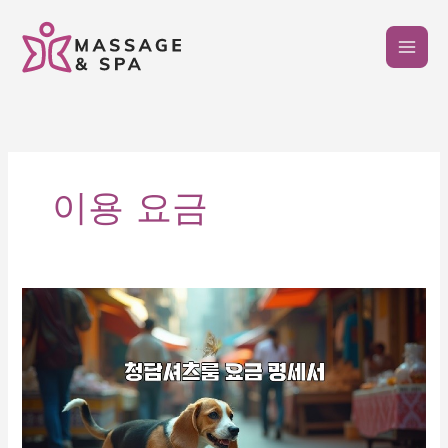
콘
텐
츠
로
건
너
뛰
기
이용 요금