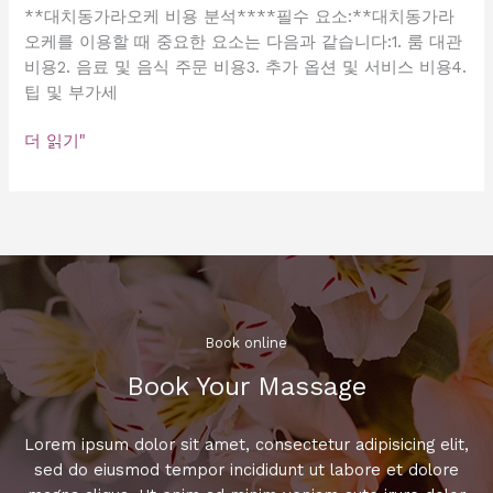
**대치동가라오케 비용 분석****필수 요소:**대치동가라
오케를 이용할 때 중요한 요소는 다음과 같습니다:1. 룸 대관
비용2. 음료 및 음식 주문 비용3. 추가 옵션 및 서비스 비용4.
팁 및 부가세
대
더 읽기"
치
동
가
라
오
케
비
용
Book online​
분
Book Your Massage​
석
Lorem ipsum dolor sit amet, consectetur adipisicing elit,
sed do eiusmod tempor incididunt ut labore et dolore