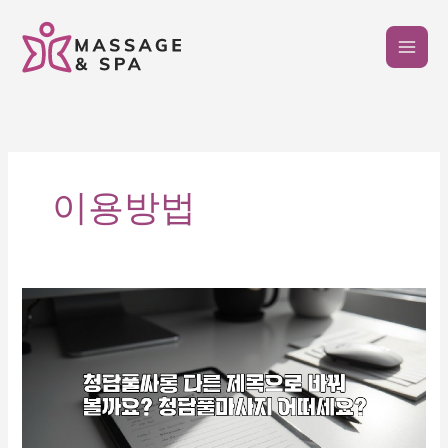
콘
텐
츠
로
건
너
뛰
기
이용방법