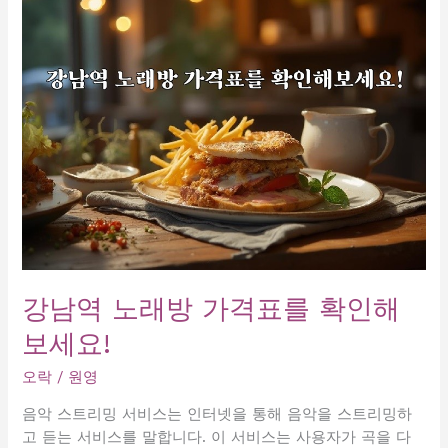
롱
다
른
제
목
으
로
바
꿔
볼
까
요?
청
강남역 노래방 가격표를 확인해
담
보세요!
풀
마
오락
/
원영
사
지
음악 스트리밍 서비스는 인터넷을 통해 음악을 스트리밍하
어
고 듣는 서비스를 말합니다. 이 서비스는 사용자가 곡을 다