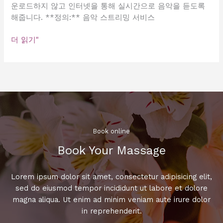
떠
운로드하지 않고 인터넷을 통해 실시간으로 음악을 듣도록
세
해줍니다. **정의:** 음악 스트리밍 서비스
요?
강
더 읽기"
남
역
노
래
방
가
격
표
Book online​
를
Book Your Massage​
확
인
해
Lorem ipsum dolor sit amet, consectetur adipisicing elit,
보
sed do eiusmod tempor incididunt ut labore et dolore
세
magna aliqua. Ut enim ad minim veniam aute irure dolor
요!
in reprehenderit.