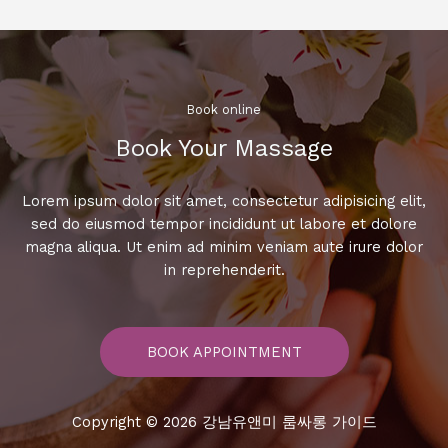
숨
겨
진
맛
집
Book online​
과
Book Your Massage​
핫
플
레
Lorem ipsum dolor sit amet, consectetur adipisicing elit,
이
sed do eiusmod tempor incididunt ut labore et dolore
스
magna aliqua. Ut enim ad minim veniam aute irure dolor
대
in reprehenderit.
공
개!
BOOK APPOINTMENT
Copyright © 2026 강남유앤미 룸싸롱 가이드