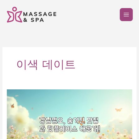
콘
텐
츠
로
건
너
뛰
기
이색 데이트