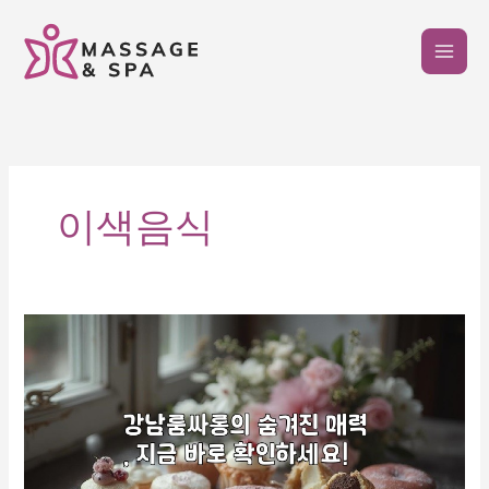
콘
텐
츠
로
건
너
뛰
기
이색음식