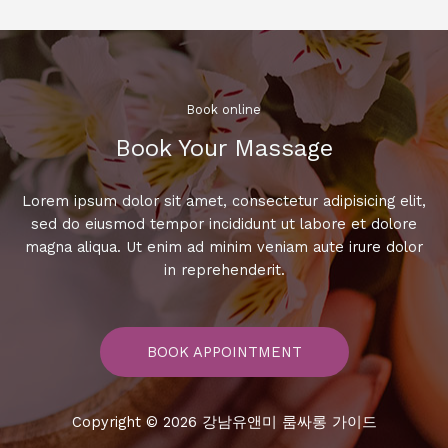
롱
의
숨
겨
진
Book online​
매
Book Your Massage​
력,
지
금
Lorem ipsum dolor sit amet, consectetur adipisicing elit,
바
sed do eiusmod tempor incididunt ut labore et dolore
로
magna aliqua. Ut enim ad minim veniam aute irure dolor
확
in reprehenderit.
인
하
세
BOOK APPOINTMENT
요!
Copyright © 2026 강남유앤미 룸싸롱 가이드