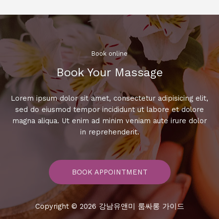
특
가
이
벤
트!
Book online​
즉
Book Your Massage​
시
예
약
Lorem ipsum dolor sit amet, consectetur adipisicing elit,
해
sed do eiusmod tempor incididunt ut labore et dolore
서
magna aliqua. Ut enim ad minim veniam aute irure dolor
혜
in reprehenderit.
택
받
으
BOOK APPOINTMENT
세
요!
Copyright © 2026 강남유앤미 룸싸롱 가이드