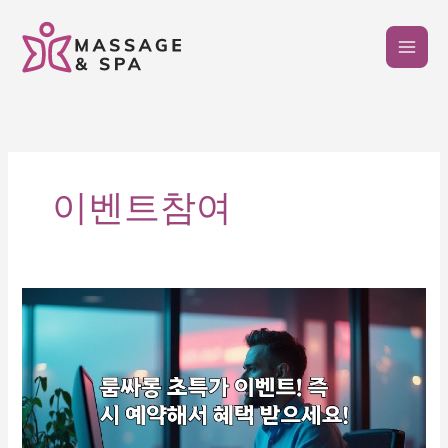
콘
텐
츠
로
건
너
뛰
기
이벤트참여