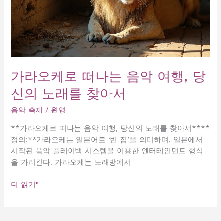
가라오케로 떠나는 음악 여행, 당
신의 노래를 찾아서
음악 축제
/
원영
**가라오케로 떠나는 음악 여행, 당신의 노래를 찾아서****
정의:**가라오케는 일본어로 ‘빈 집’을 의미하며, 일본에서
시작된 음악 플레이백 시스템을 이용한 엔터테인먼트 형식
을 가리킨다. 가라오케는 노래방에서
가
더 읽기"
라
오
케