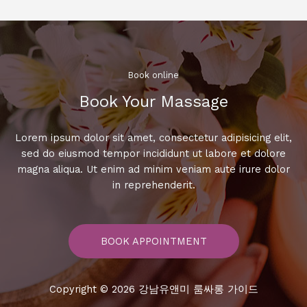
로
떠
나
는
음
Book online​
악
Book Your Massage​
여
행,
당
Lorem ipsum dolor sit amet, consectetur adipisicing elit,
신
sed do eiusmod tempor incididunt ut labore et dolore
의
magna aliqua. Ut enim ad minim veniam aute irure dolor
노
in reprehenderit.
래
를
찾
BOOK APPOINTMENT
아
서
Copyright © 2026 강남유앤미 룸싸롱 가이드