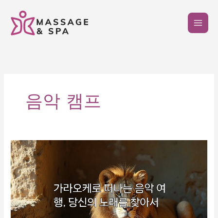
콘
텐
츠
로
건
너
뛰
기
음악 캠프