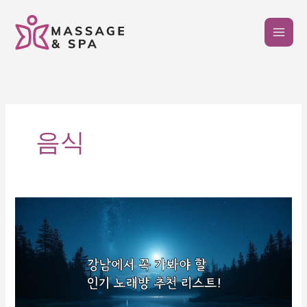
콘
텐
츠
로
건
너
뛰
기
음식