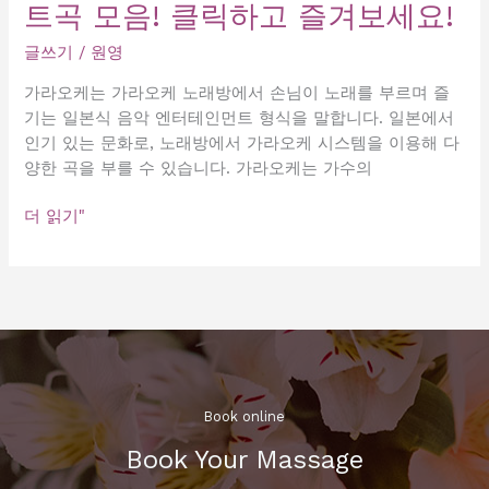
트곡 모음! 클릭하고 즐겨보세요!
글쓰기
/
원영
가라오케는 가라오케 노래방에서 손님이 노래를 부르며 즐
기는 일본식 음악 엔터테인먼트 형식을 말합니다. 일본에서
인기 있는 문화로, 노래방에서 가라오케 시스템을 이용해 다
양한 곡을 부를 수 있습니다. 가라오케는 가수의
가
더 읽기"
라
오
케
에
서
인
정
받
Book online​
는
Book Your Massage​
10