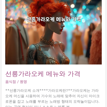
꼭
가
봐
야
할
인
기
노
래
방
추
천
리
선릉가라오케 메뉴와 가격
스
트!
음식점
/
원영
**선릉가라오케 소개****가라오케란?**가라오케는 가라
오케 머신을 사용하여 가수의 노래에 맞추어 자신이 마이크
로폰을 잡고 노래를 부르는 노래방 형태의 오락놀이입니다.
이는 공연 형식이 아닌 스스로 노래를 부