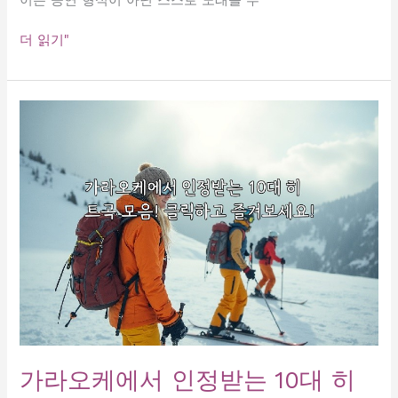
선
더 읽기"
릉
가
라
오
케
메
뉴
와
가
격
가라오케에서 인정받는 10대 히