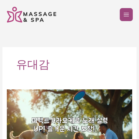
콘
텐
츠
로
건
너
뛰
기
유대감