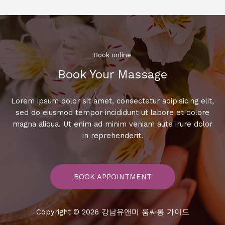
라
오
케
로
노
Book online​
래
Book Your Massage​
실
력
UP!
Lorem ipsum dolor sit amet, consectetur adipisicing elit,
즐
sed do eiusmod tempor incididunt ut labore et dolore
거
magna aliqua. Ut enim ad minim veniam aute irure dolor
운
in reprehenderit.
시
간
보
BOOK APPOINTMENT
장!
Copyright © 2026 강남유앤미 룸싸롱 가이드