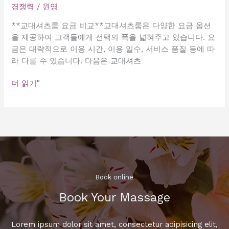
경쟁력
/
원영
**교대셔츠룸 요금 비교**교대셔츠룸은 다양한 요금 옵션
을 제공하여 고객들에게 선택의 폭을 넓혀주고 있습니다. 요
금은 대략적으로 이용 시간, 이용 일수, 서비스 품질 등에 따
라 다를 수 있습니다. 다음은 교대셔츠
교
더 읽기"
대
셔
츠
룸
요
금
비
교
Book online​
Book Your Massage​
Lorem ipsum dolor sit amet, consectetur adipisicing elit,