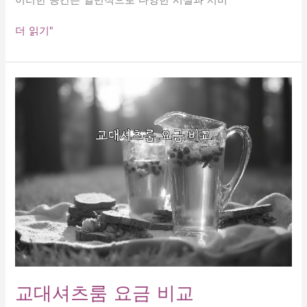
삼
더 읽기"
성
룸
싸
롱,
가
격
완
벽
가
이
드!
교대셔츠룸 요금 비교