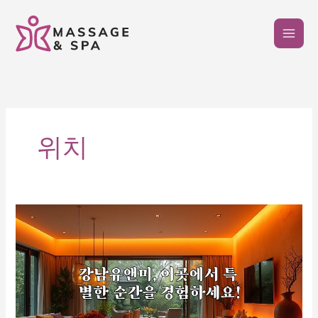
콘
텐
츠
로
건
너
뛰
기
위치