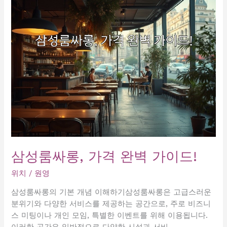
미,
이
곳
에
서
특
별
한
순
간
을
경
험
삼성룸싸롱, 가격 완벽 가이드!
하
세
위치
/
원영
요!
삼성룸싸롱의 기본 개념 이해하기삼성룸싸롱은 고급스러운
분위기와 다양한 서비스를 제공하는 공간으로, 주로 비즈니
스 미팅이나 개인 모임, 특별한 이벤트를 위해 이용됩니다.
이러한 공간은 일반적으로 다양한 시설과 서비