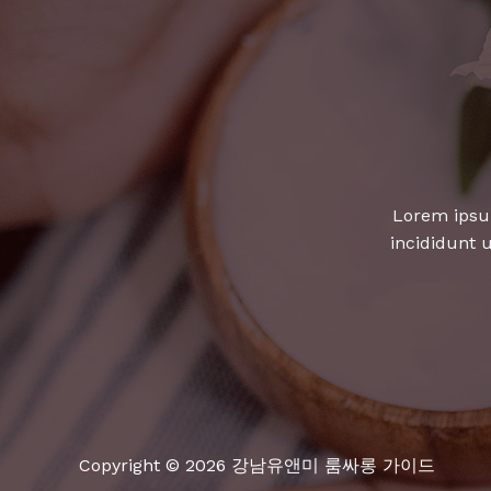
가
슴
따
뜻
한
명
곡
골
Lorem ipsum
라
incididunt 
불
러
볼
까
요?
Copyright © 2026 강남유앤미 룸싸롱 가이드