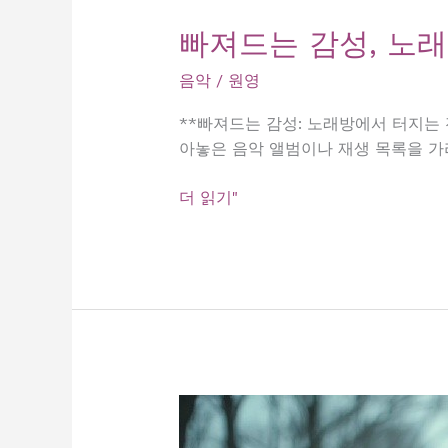
빠져드는 감성, 노
음악
/
원영
**빠져드는 감성: 노래방에서 터지는 
아놓은 음악 앨범이나 재생 목록을 가
빠
더 읽기"
져
드
는
감
성,
노
래
방
에
서