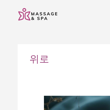
콘
텐
츠
로
건
너
뛰
기
위로