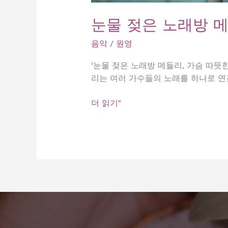
눈물 젖은 노래방 
음악
/
원영
‘눈물 젖은 노래방 메들리, 가슴 따
리는 여러 가수들의 노래를 하나로 연
눈
더 읽기"
물
젖
은
노
래
방
메
들
리,