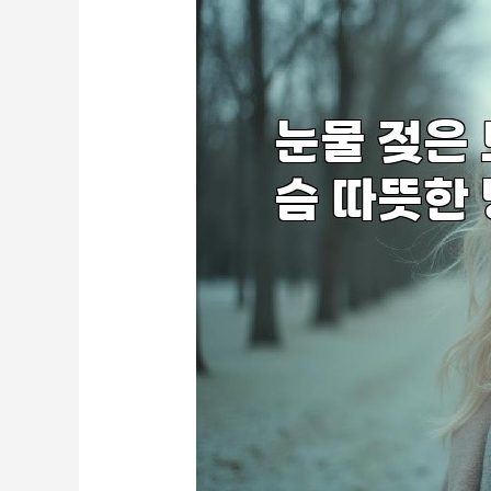
터
지
는
잔
잔
히
트
곡
모
음