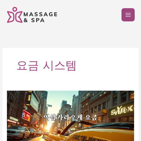
콘
텐
츠
로
건
너
뛰
기
요금 시스템