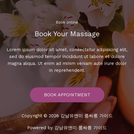
케
요
금
Book online​
Book Your Massage​
Lorem ipsum dolor sit amet, consectetur adipisicing elit,
sed do eiusmod tempor incididunt ut labore et dolore
magna aliqua. Ut enim ad minim veniam aute irure dolor
in reprehenderit.
BOOK APPOINTMENT
Copyright © 2026 강남유앤미 룸싸롱 가이드
Powered by 강남유앤미 룸싸롱 가이드