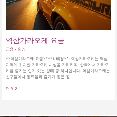
역삼가라오케 요금
금융
/
원영
**역삼가라오케 요금****1. 배경**: 역삼가라오케는 역삼
지역에 위치한 가라오케 시설을 가리키며, 한국에서 가라오
케를 즐기는 인기 있는 형태 중 하나입니다. 역삼가라오케는
친구들이나 동료들과 즐기기 좋은 공
역
더 읽기"
삼
가
라
오