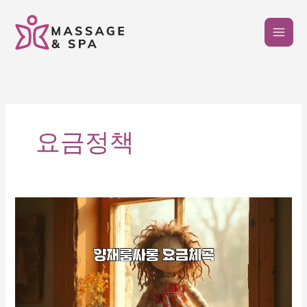
콘
텐
츠
로
건
너
뛰
기
요금정책