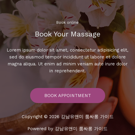
요
금
체
곡
Book online​
Book Your Massage​
Lorem ipsum dolor sit amet, consectetur adipisicing elit,
sed do eiusmod tempor incididunt ut labore et dolore
magna aliqua. Ut enim ad minim veniam aute irure dolor
in reprehenderit.
BOOK APPOINTMENT
Copyright © 2026 강남유앤미 룸싸롱 가이드
Powered by 강남유앤미 룸싸롱 가이드