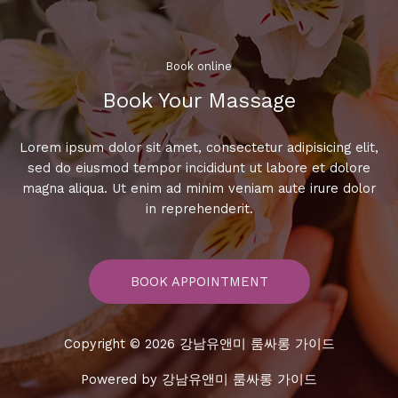
요
금
안
내
Book online​
Book Your Massage​
Lorem ipsum dolor sit amet, consectetur adipisicing elit,
sed do eiusmod tempor incididunt ut labore et dolore
magna aliqua. Ut enim ad minim veniam aute irure dolor
in reprehenderit.
BOOK APPOINTMENT
Copyright © 2026 강남유앤미 룸싸롱 가이드
Powered by 강남유앤미 룸싸롱 가이드