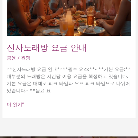
신사노래방 요금 안내
금융
/
원영
**신사노래방 요금 안내****필수 요소:**- **기본 요금:**
대부분의 노래방은 시간당 이용 요금을 책정하고 있습니다.
기본 요금은 대체로 피크 타임과 오프 피크 타임으로 나뉘어
있습니다.- **음료 요
신
더 읽기"
사
노
래
방