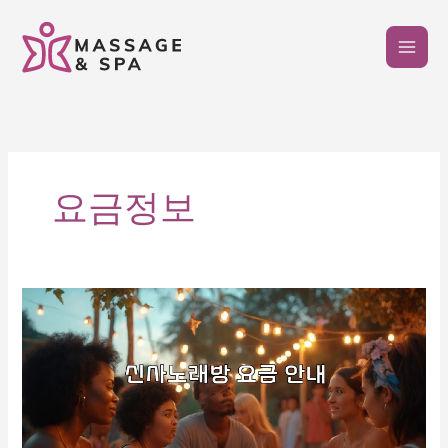
콘
텐
츠
로
건
너
뛰
기
요금정보