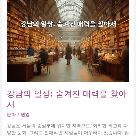
서
울
의
숨
겨
진
매
력
에
빠
져
보
세
강남의 일상: 숨겨진 매력을 찾아
요!
서
문화
/
원영
강남은 서울의 중심부에 위치한 지역으로, 화려한 외관과 다
양한 문화, 그리고 현대적인 시설들이 어우러져 있습니다. 많