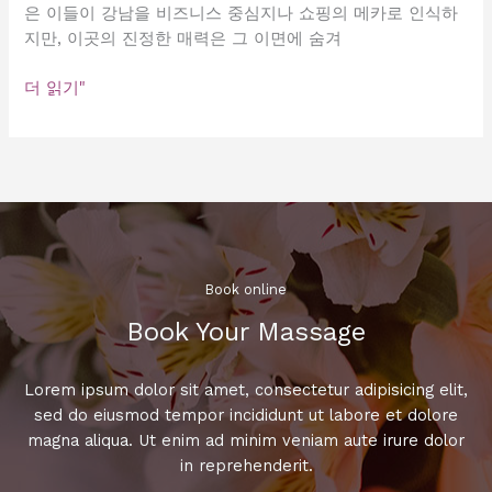
은 이들이 강남을 비즈니스 중심지나 쇼핑의 메카로 인식하
지만, 이곳의 진정한 매력은 그 이면에 숨겨
강
더 읽기"
남
의
일
상:
숨
겨
진
매
Book online​
력
Book Your Massage​
을
찾
아
Lorem ipsum dolor sit amet, consectetur adipisicing elit,
서
sed do eiusmod tempor incididunt ut labore et dolore
magna aliqua. Ut enim ad minim veniam aute irure dolor
in reprehenderit.