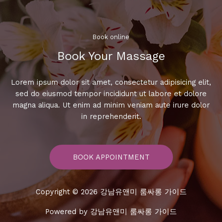
는
가
라
오
Book online​
케
Book Your Massage​
여
행
Lorem ipsum dolor sit amet, consectetur adipisicing elit,
sed do eiusmod tempor incididunt ut labore et dolore
magna aliqua. Ut enim ad minim veniam aute irure dolor
in reprehenderit.
BOOK APPOINTMENT
Copyright © 2026 강남유앤미 룸싸롱 가이드
Powered by 강남유앤미 룸싸롱 가이드