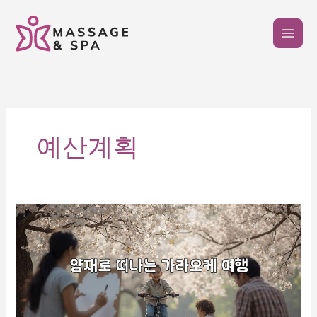
콘
텐
츠
로
건
너
뛰
기
예산계획