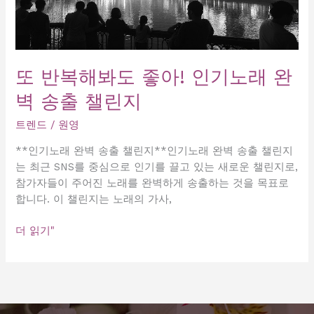
또 반복해봐도 좋아! 인기노래 완
벽 송출 챌린지
트렌드
/
원영
**인기노래 완벽 송출 챌린지**인기노래 완벽 송출 챌린지
는 최근 SNS를 중심으로 인기를 끌고 있는 새로운 챌린지로,
참가자들이 주어진 노래를 완벽하게 송출하는 것을 목표로
합니다. 이 챌린지는 노래의 가사,
또
더 읽기"
반
복
해
봐
도