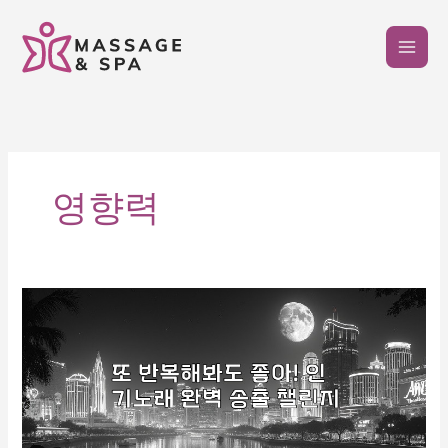
콘
텐
츠
로
건
너
뛰
기
영향력