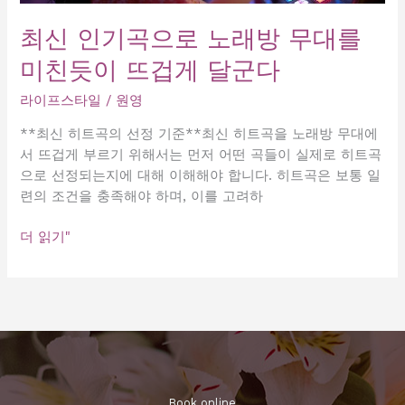
최신 인기곡으로 노래방 무대를
미친듯이 뜨겁게 달군다
라이프스타일
/
원영
**최신 히트곡의 선정 기준**최신 히트곡을 노래방 무대에
서 뜨겁게 부르기 위해서는 먼저 어떤 곡들이 실제로 히트곡
으로 선정되는지에 대해 이해해야 합니다. 히트곡은 보통 일
련의 조건을 충족해야 하며, 이를 고려하
최
더 읽기"
신
인
기
곡
으
로
노
래
Book online​