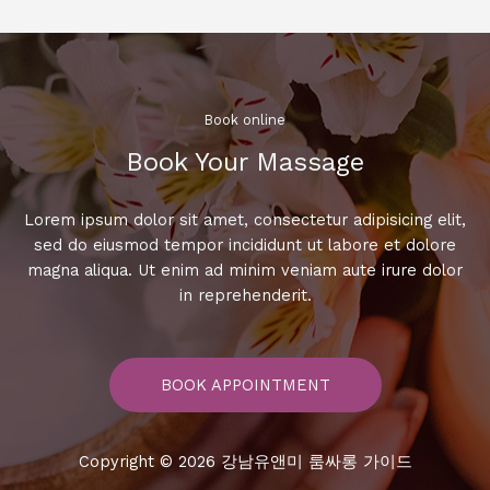
신
트
렌
드!
현
Book online​
대
Book Your Massage​
여
성
들
Lorem ipsum dolor sit amet, consectetur adipisicing elit,
이
sed do eiusmod tempor incididunt ut labore et dolore
꼭
magna aliqua. Ut enim ad minim veniam aute irure dolor
알
in reprehenderit.
아
야
할
BOOK APPOINTMENT
정
보
들!
Copyright © 2026 강남유앤미 룸싸롱 가이드