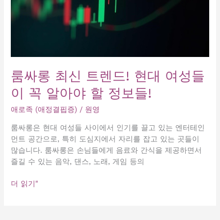
룸싸롱 최신 트렌드! 현대 여성들
이 꼭 알아야 할 정보들!
애로족 (애정결핍증)
/
원영
룸싸롱은 현대 여성들 사이에서 인기를 끌고 있는 엔터테인
먼트 공간으로, 특히 도심지에서 자리를 잡고 있는 곳들이
많습니다. 룸싸롱은 손님들에게 음료와 간식을 제공하면서
즐길 수 있는 음악, 댄스, 노래, 게임 등의
룸
더 읽기"
싸
롱
최