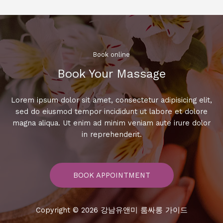
최
고
의
맛
집
Book online​
과
Book Your Massage​
핫
플
레
Lorem ipsum dolor sit amet, consectetur adipisicing elit,
이
sed do eiusmod tempor incididunt ut labore et dolore
스
magna aliqua. Ut enim ad minim veniam aute irure dolor
완
in reprehenderit.
벽
가
이
BOOK APPOINTMENT
드!
Copyright © 2026 강남유앤미 룸싸롱 가이드