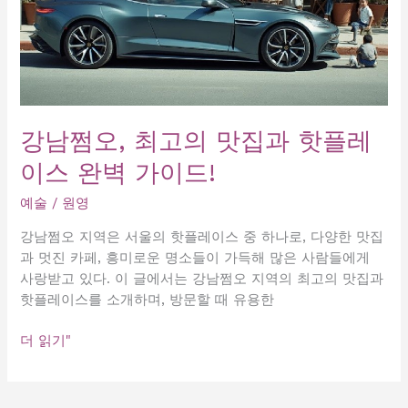
강남쩜오, 최고의 맛집과 핫플레
이스 완벽 가이드!
예술
/
원영
강남쩜오 지역은 서울의 핫플레이스 중 하나로, 다양한 맛집
과 멋진 카페, 흥미로운 명소들이 가득해 많은 사람들에게
사랑받고 있다. 이 글에서는 강남쩜오 지역의 최고의 맛집과
핫플레이스를 소개하며, 방문할 때 유용한
강
더 읽기"
남
쩜
오,