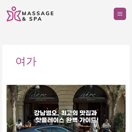
콘
텐
츠
로
건
너
뛰
기
여가