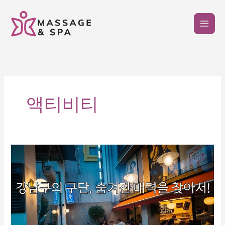
콘
텐
츠
로
건
너
뛰
기
액티비티