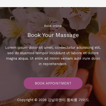
구
단,
숨
겨
진
Book online​
매
Book Your Massage​
력
을
찾
Lorem ipsum dolor sit amet, consectetur adipisicing elit,
아
sed do eiusmod tempor incididunt ut labore et dolore
서!
magna aliqua. Ut enim ad minim veniam aute irure dolor
in reprehenderit.
BOOK APPOINTMENT
Copyright © 2026 강남유앤미 룸싸롱 가이드