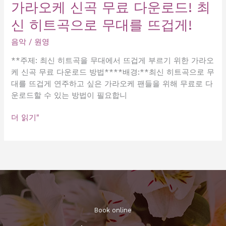
가라오케 신곡 무료 다운로드! 최
노
신 히트곡으로 무대를 뜨겁게!
래
방
음악
/
원영
파
티
**주제: 최신 히트곡을 무대에서 뜨겁게 부르기 위한 가라오
즐
케 신곡 무료 다운로드 방법****배경:**최신 히트곡으로 무
기
대를 뜨겁게 연주하고 싶은 가라오케 팬들을 위해 무료로 다
세
운로드할 수 있는 방법이 필요합니
요!
가
더 읽기"
라
오
케
신
곡
무
료
다
Book online​
운