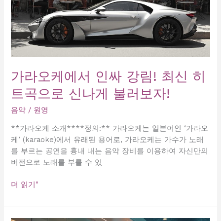
가라오케에서 인싸 강림! 최신 히
트곡으로 신나게 불러보자!
음악
/
원영
**가라오케 소개****정의:** 가라오케는 일본어인 ‘가라오
케’ (karaoke)에서 유래된 용어로, 가라오케는 가수가 노래
를 부르는 공연을 흉내 내는 음악 장비를 이용하여 자신만의
버전으로 노래를 부를 수 있
가
더 읽기"
라
오
케