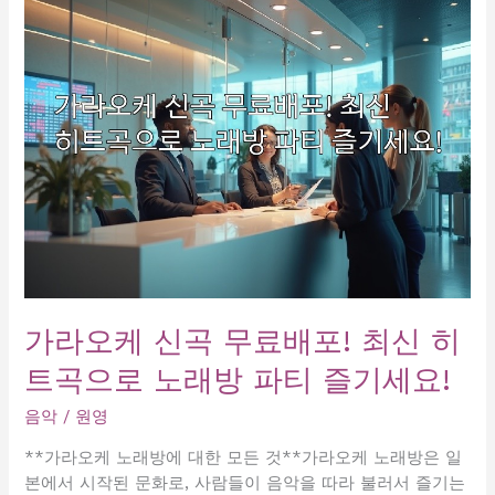
에
서
인
싸
강
림!
최
신
히
트
곡
으
로
가라오케 신곡 무료배포! 최신 히
신
트곡으로 노래방 파티 즐기세요!
나
게
음악
/
원영
불
러
**가라오케 노래방에 대한 모든 것**가라오케 노래방은 일
보
본에서 시작된 문화로, 사람들이 음악을 따라 불러서 즐기는