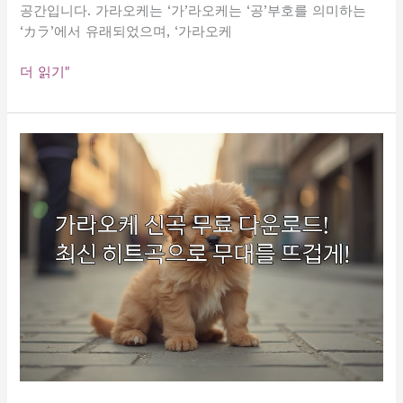
자!
공간입니다. 가라오케는 ‘가’라오케는 ‘공’부호를 의미하는
‘カラ’에서 유래되었으며, ‘가라오케
가
더 읽기"
라
오
케
신
곡
무
료
배
포!
최
신
히
트
곡
으
로