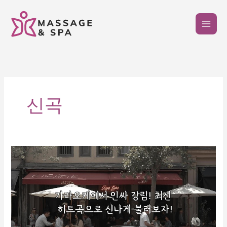
콘
텐
츠
로
건
너
뛰
기
신곡